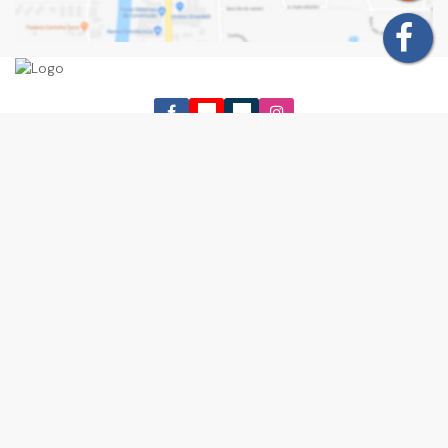
Navegação
Início
Comprar
Alugar
Anuncie seu Imóvel
Blog
Área do Cliente
Contato
(11) 94760-2949
11 2405-
9918
recepcao@querocasaimoveis.com.br
contato@querocasaim
Avenida Otávio Braga de Mesquita
,
1123
,
Vila Flórida
,
Guarulhos
,
SP
,
Brasil
CRECI: 027548
Deixe seu contato