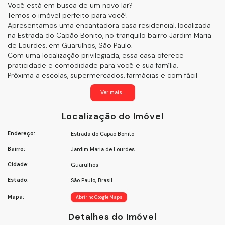
Você está em busca de um novo lar?
Temos o imóvel perfeito para você!
Apresentamos uma encantadora casa residencial, localizada
na Estrada do Capão Bonito, no tranquilo bairro Jardim Maria
de Lourdes, em Guarulhos, São Paulo.
Com uma localização privilegiada, essa casa oferece
praticidade e comodidade para você e sua família.
Próxima a escolas, supermercados, farmácias e com fácil
acesso a importantes vias da região, como a Avenida
Ver mais...
Tiradentes e a Rodovia Presidente Dutra, você estará sempre
perto de tudo o que precisa.
Localização do Imóvel
Com 1 quarto espaçoso e 1 banheiro completo, essa casa é
perfeita para casais, solteiros ou pequenas famílias que
Endereço:
Estrada do Capão Bonito
buscam conforto e privacidade.
O imóvel encontra-se desocupado, pronto para receber você
Bairro:
Jardim Maria de Lourdes
e seus sonhos.
Além disso, a casa possui uma ótima distribuição dos
Cidade:
Guarulhos
cômodos, com uma sala de estar aconchegante, cozinha
Estado:
São Paulo, Brasil
funcional e uma área de serviço. O ambiente é iluminado e
arejado, proporcionando um clima agradável em todos os
Mapa:
Abrir no Google Maps
momentos do dia.
O imóvel conta ainda com um quintal espaçoso, ideal para
Detalhes do Imóvel