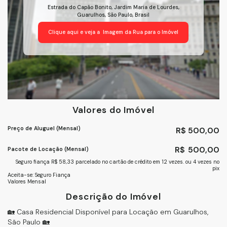
Estrada do Capão Bonito
,
Jardim Maria de Lourdes
,
Guarulhos
,
São Paulo
,
Brasil
Clique aqui e veja a
Imagem da Rua
para o Imóvel
Valores do Imóvel
Preço de Aluguel (Mensal)
R$
500,00
R$
500,00
Pacote de Locação (Mensal)
Seguro fiança R$ 58,33 parcelado no cartão de crédito em 12 vezes. ou 4 vezes no
pix
Aceita-se: Seguro Fiança
Valores Mensal
Descrição do Imóvel
🏡 Casa Residencial Disponível para Locação em Guarulhos,
São Paulo 🏡