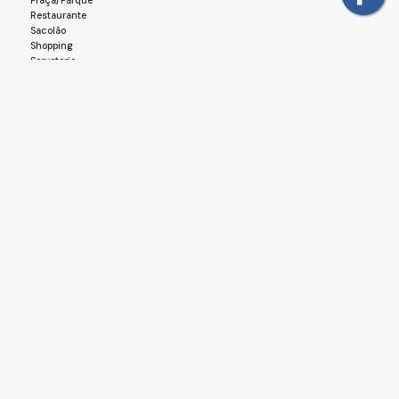
Praça/Parque
Restaurante
Sacolão
Shopping
Sorveteria
Templo - Religião Afro
Estrutura
Cozinha
Área de Serviço
Básico
Energia
Esgoto
Água
Acabamento
Piso Frio
Mapa do Imóvel