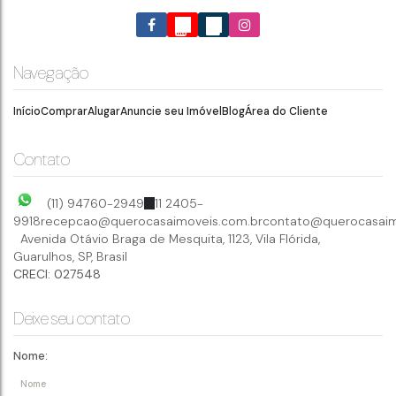
Navegação
Início
Comprar
Alugar
Anuncie seu Imóvel
Blog
Área do Cliente
Contato
(11) 94760-2949
11 2405-
9918
recepcao@querocasaimoveis.com.br
contato@querocasaim
Avenida Otávio Braga de Mesquita
,
1123
,
Vila Flórida
,
Guarulhos
,
SP
,
Brasil
CRECI: 027548
Deixe seu contato
Nome: