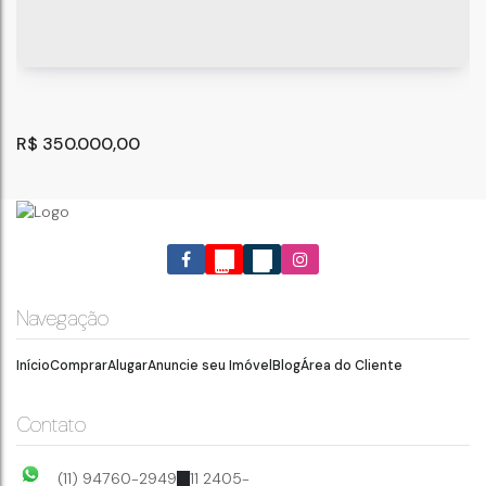
R$
350.000,00
Navegação
Início
Comprar
Alugar
Anuncie seu Imóvel
Blog
Área do Cliente
Casa 421 m² 2 dorms. 1 vaga à venda no Jd. Santa
Paula - Guarulhos-SP
Guarulhos
,
São Paulo
,
Brasil
Contato
421
m²
2
1
.00
(11) 94760-2949
11 2405-