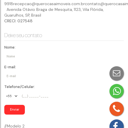
9918
recepcao@querocasaimoveis.com.br
contato@querocasaim
Avenida Otávio Braga de Mesquita
,
1123
,
Vila Flórida
,
Guarulhos
,
SP
,
Brasil
CRECI: 027548
Deixe seu contato
Nome:
E-mail:
Telefone/Celular:
//Modelo 2