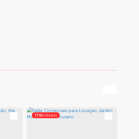
1716
(79463)
1767