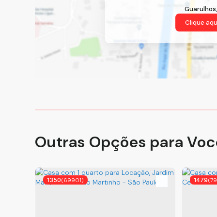
Guarulhos
Clique aqu
Outras Opções para Voc
1350
(69901)
1479
(7