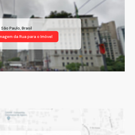
,
São Paulo
,
Brasil
magem da Rua
para o Imóvel