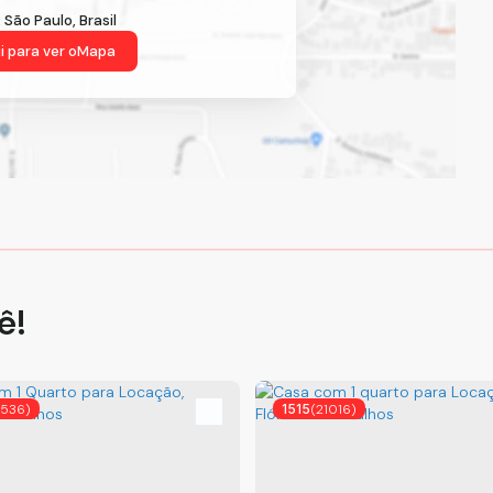
,
São Paulo
,
Brasil
i para ver o
Mapa
ê!
9536)
1515
(21016)