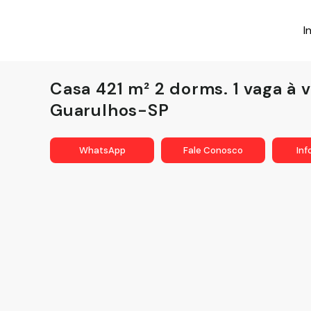
I
Casa 421 m² 2 dorms. 1 vaga à 
Guarulhos-SP
WhatsApp
Fale Conosco
In