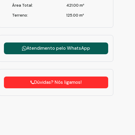
Área Total:
421
.00
m²
tsApp Image 2024-07-17 at 09.06.27 (1).jpeg
Terreno:
125
.00
m²
Atendimento pelo
WhatsApp
Dúvidas? Nós ligamos!