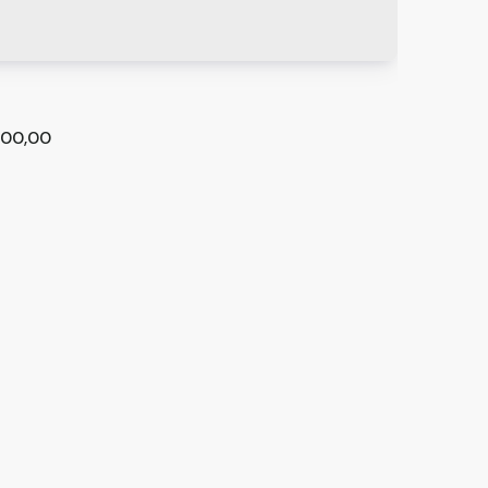
00,00
m 2 quartos à Venda, Jardim Santa Inês -
hos
41-230
,
Palestra
,
Jardim Santa Inês
,
Guarulhos
,
São Paulo
,
Brasil
²
2
1