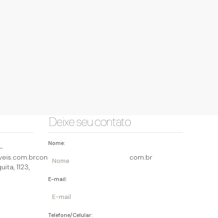
Deixe seu contato
Nome:
-
eis.com.br
contato@querocasaimoveis.com.br
uita
,
1123
,
E-mail:
Telefone/Celular: