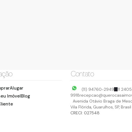
ação
Contato
prar
Alugar
(11) 94760-2949
11 2405
9918
recepcao@querocasaimov
seu Imóvel
Blog
Avenida Otávio Braga de Mesq
liente
Vila Flórida
,
Guarulhos
,
SP
,
Brasil
CRECI: 027548