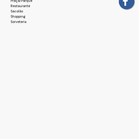
Praça/Parque
Restaurante
Sacolão
Shopping
Sorveteria
Templo - Religião Afro
Estrutura
Cozinha
Área de Serviço
Básico
Energia
Esgoto
Pavimentação
Água
Acabamento
Piso Frio
Mapa do Imóvel