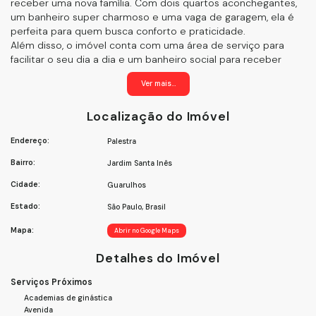
receber uma nova família. Com dois quartos aconchegantes,
um banheiro super charmoso e uma vaga de garagem, ela é
perfeita para quem busca conforto e praticidade.
Além disso, o imóvel conta com uma área de serviço para
facilitar o seu dia a dia e um banheiro social para receber
seus amigos e familiares com todo o conforto.
Ver mais...
A localização é simplesmente perfeita! O bairro Jardim Santa
Inês é tranquilo e oferece toda a infraestrutura que você
Localização do Imóvel
precisa, com comércios, escolas e transporte público
próximos. Você estará cercado de facilidades!
Endereço:
Palestra
E o melhor de tudo: essa casa incrível está disponível para
venda por apenas R$ 300.000,00. Um preço super acessível
Bairro:
Jardim Santa Inês
para você realizar o sonho da casa própria!
Não perca tempo e agende agora mesmo uma visita para
Cidade:
Guarulhos
conhecer de perto essa oportunidade única. Tenho certeza
Estado:
São Paulo, Brasil
de que você vai se encantar com cada detalhe desse imóvel.
Lembre-se, as melhores oportunidades não duram muito
Mapa:
Abrir no Google Maps
tempo. Então, não deixe essa passar! Entre em contato
conosco agora mesmo e garanta o seu novo lar em
Detalhes do Imóvel
Guarulhos. Estamos esperando por você!
Serviços Próximos
Academias de ginástica
Avenida