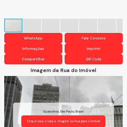
WhatsApp
Fale Conosco
Informações
Imprimir
Compartilhar
QR Code
Imagem da Rua do Imóvel
Guarulhos
,
São Paulo
,
Brasil
Clique aqui e veja a
Imagem da Rua
para o Imóvel