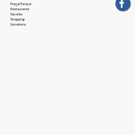
Praça/Parque
Restaurante
Sacolão
Shopping
Sorveteria
Templo - Religião Afro
Estrutura
Cozinha
Básico
Elevador
Energia
Esgoto
Pavimentação
Água
Acabamento
Piso Frio
Mapa do Imóvel