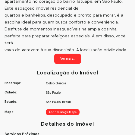
apartamento no coração do bairro Tatuapé, em São Paulo!
Este espaçoso imóvel residencial de
quartos e banheiros, desocupado e pronto para morar, é a
escolha ideal para quem busca conforto e conveniência.
Desfrute de momentos inesquecíveis na ampla cozinha,
perfeita para preparar refeições especiais. Além disso, você
terá
vaga de garagem à sua disposição. A localização privilegiada
proporciona fácil acesso a diversas comodidades, como
Ver mais...
escolas, supermercados, restaurantes e muito mais. Não
perca a chance de viver em um dos bairros mais charmosos
Localização do Imóvel
de São Paulo. Agende já uma visita e encante-se com este
Endereço:
Celso Garcia
imóvel incrível!
ApartamentoTatuapé ImóvelàVenda SãoPaulo Conforto
Cidade:
São Paulo
Comodidade
Estado:
São Paulo, Brasil
Mapa:
Abrir no Google Maps
Detalhes do Imóvel
Serviços Próximos