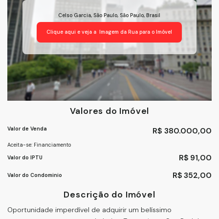
Celso Garcia
,
São Paulo
,
São Paulo
,
Brasil
Clique aqui e veja a
Imagem da Rua
para o Imóvel
Valores do Imóvel
Valor de Venda
R$
380.000,00
Aceita-se: Financiamento
R$
91,00
Valor do IPTU
R$
352,00
Valor do Condominio
Descrição do Imóvel
Oportunidade imperdível de adquirir um belíssimo