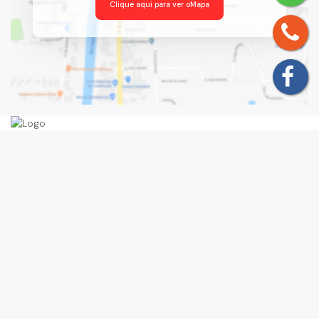
Clique aqui para ver o
Mapa
Navegação
Início
Comprar
Alugar
Anuncie seu Imóvel
Blog
Área do Cliente
Contato
(11) 94760-2949
11 2405-
9918
recepcao@querocasaimoveis.com.br
contato@querocasaim