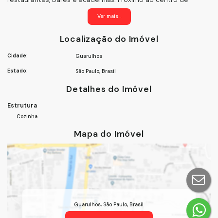
Guarulhos (3 km), e com fácil acesso à rod. Presidente
Ver mais...
Dutra.Escritura registrada. Aceita financiamento. Aceita
permuta por imóvel de menor valor.Agende já sua
Localização do Imóvel
visita!Agende sua visita! Não perca esta oportunidade!
Cidade:
Guarulhos
Estado:
São Paulo, Brasil
Detalhes do Imóvel
Estrutura
Cozinha
Mapa do Imóvel
Guarulhos
,
São Paulo
,
Brasil