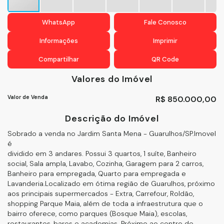
WhatsApp
Fale Conosco
Informações
Imprimir
Compartilhar
QR Code
Valores do Imóvel
Valor de Venda
R$
850.000,00
Descrição do Imóvel
Sobrado a venda no Jardim Santa Mena - Guarulhos/SP.Imovel
é
dividido em 3 andares. Possui 3 quartos, 1 suíte, Banheiro
social, Sala ampla, Lavabo, Cozinha, Garagem para 2 carros,
Banheiro para empregada, Quarto para empregada e
Lavanderia.Localizado em ótima região de Guarulhos, próximo
aos principais supermercados - Extra, Carrefour, Roldão,
shopping Parque Maia, além de toda a infraestrutura que o
bairro oferece, como parques (Bosque Maia), escolas,
restaurantes, bares e academias. Próximo ao centro de