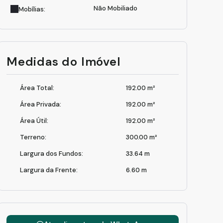
250402_122816.jpg
Não Mobiliado
Mobílias:
Medidas do Imóvel
Área Total:
192
.00
m²
Área Privada:
192
.00
m²
Área Útil:
192
.00
m²
Terreno:
300
.00
m²
Largura dos Fundos:
33
.64
m
Largura da Frente:
6
.60
m