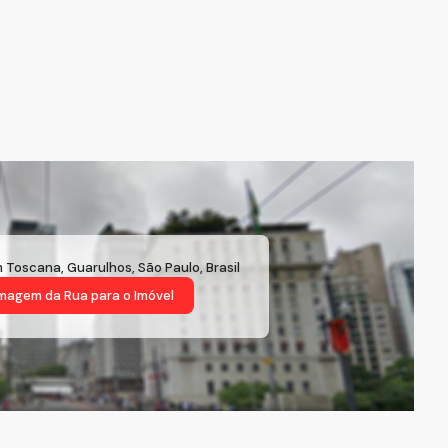
m Toscana
,
Guarulhos
,
São Paulo
,
Brasil
magem da Rua
para o Imóvel