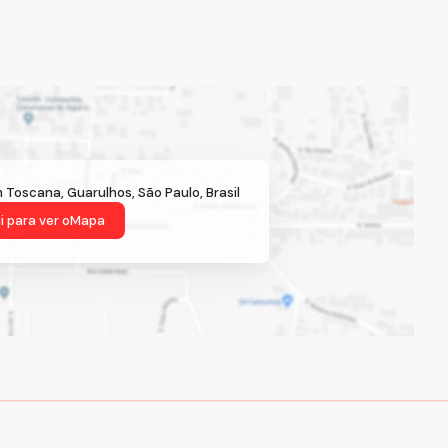
m Toscana
,
Guarulhos
,
São Paulo
,
Brasil
i para ver o
Mapa