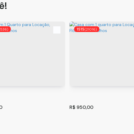
ê!
9536)
1515
(21016)
0
R$
950,00