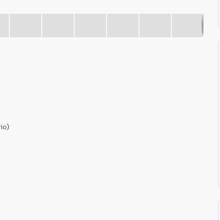
20
io)