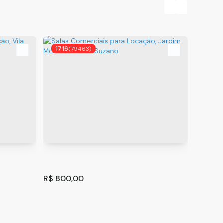
1716
(79463)
1767
R$
800,00
R$
400