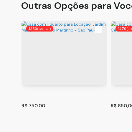
Outras Opções para Voc
1350
(69901)
1479
(7
R$
750,00
R$
850,0