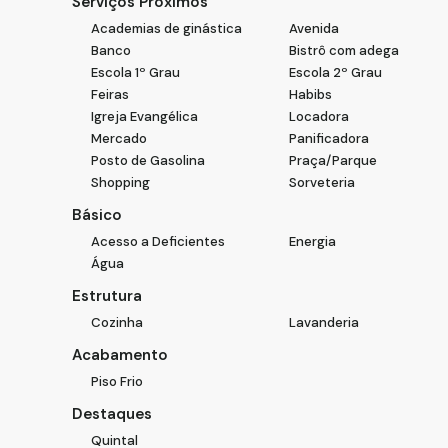
Serviços Próximos
Academias de ginástica
Avenida
Banco
Bistrô com adega
Escola 1º Grau
Escola 2º Grau
Feiras
Habibs
Igreja Evangélica
Locadora
Mercado
Panificadora
Posto de Gasolina
Praça/Parque
Shopping
Sorveteria
Básico
Acesso a Deficientes
Energia
Água
Estrutura
Cozinha
Lavanderia
Acabamento
Piso Frio
Destaques
Quintal