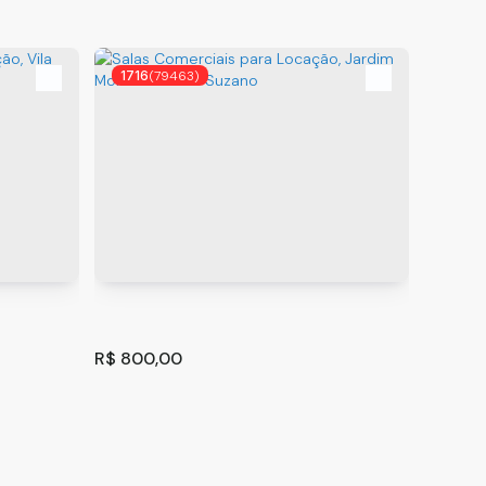
1716
(79463)
1767
R$
800,00
R$
400