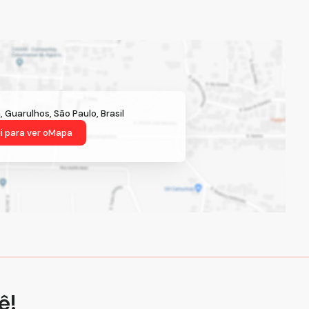
a
,
Guarulhos
,
São Paulo
,
Brasil
i para ver o
Mapa
ê!