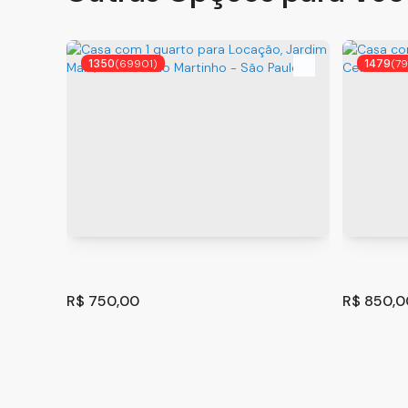
1350
(69901)
1479
(7
R$
750,00
R$
850,0