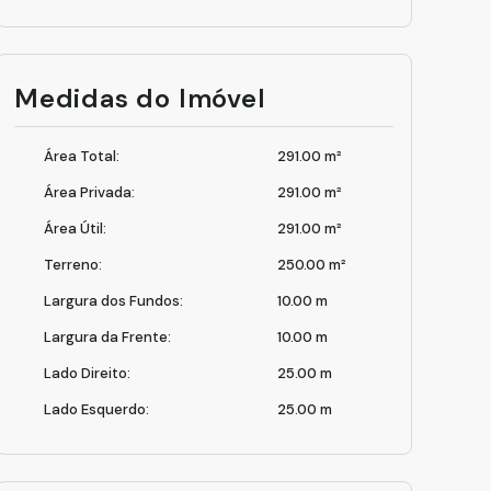
tsApp Image 2024-06-04 at 22.14.29 (2).jpeg
Medidas do Imóvel
Área Total:
291
.00
m²
Área Privada:
291
.00
m²
Área Útil:
291
.00
m²
Terreno:
250
.00
m²
Largura dos Fundos:
10
.00
m
Largura da Frente:
10
.00
m
Lado Direito:
25
.00
m
Lado Esquerdo:
25
.00
m