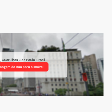
a
,
Guarulhos
,
São Paulo
,
Brasil
magem da Rua
para o Imóvel