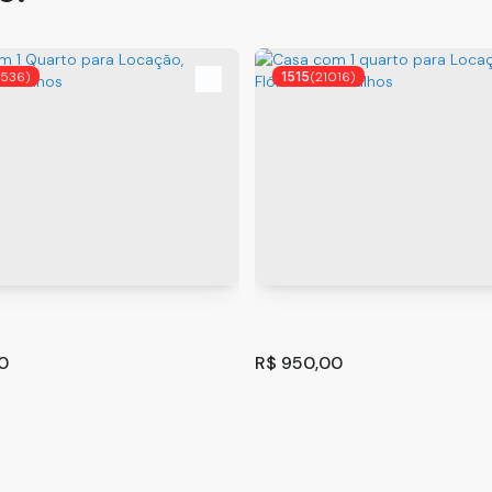
9536)
1515
(21016)
0
R$
950,00