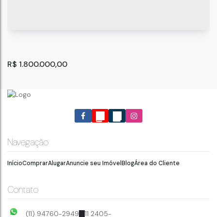
R$
1.800.000,00
Navegação
Início
Comprar
Alugar
Anuncie seu Imóvel
Blog
Área do Cliente
Prédio a venda já com renda 600 m² Vila Galvão-
Guarulhos.
Guarulhos
,
São Paulo
,
Brasil
Contato
(11) 94760-2949
11 2405-