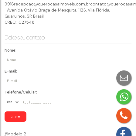
9918
recepcao@querocasaimoveis.com.br
contato@querocasaim
Avenida Otávio Braga de Mesquita
,
1123
,
Vila Flórida
,
Guarulhos
,
SP
,
Brasil
CRECI: 027548
Deixe seu contato
Nome:
E-mail:
Telefone/Celular:
//Modelo 2