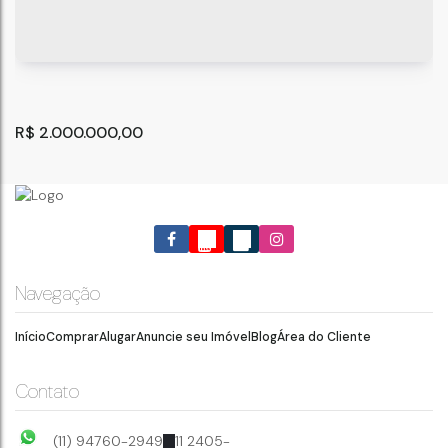
R$
2.000.000,00
Navegação
Início
Comprar
Alugar
Anuncie seu Imóvel
Blog
Área do Cliente
Terreno à Venda, Jardim Paraíso - Guarulhos
Jardim Paraíso
,
Guarulhos
,
São Paulo
,
Brasil
Contato
630
m²
.00
(11) 94760-2949
11 2405-