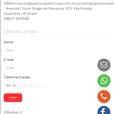
9918
recepcao@querocasaimoveis.com.br
contato@querocasaim
Avenida Otávio Braga de Mesquita
,
1123
,
Vila Flórida
,
Guarulhos
,
SP
,
Brasil
CRECI: 027548
Deixe seu contato
Nome:
E-mail:
Telefone/Celular:
//Modelo 2