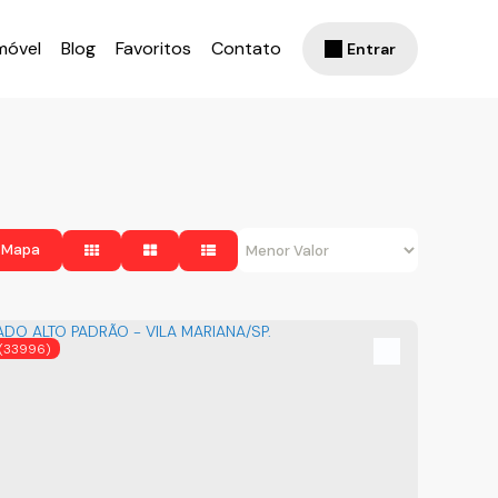
móvel
Blog
Favoritos
Contato
Entrar
 Mapa
(33996)