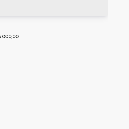
5.000,00
DO ALTO PADRÃO - VILA MARIANA/SP.
ulo
,
São Paulo
,
Brasil
m²
3
2