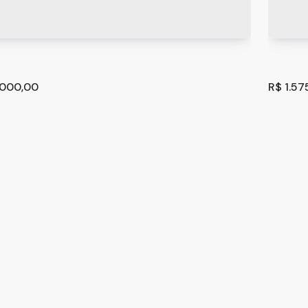
.000,00
R$
1.57
 com 3 quartos à Venda, Vila Mariana - São Paulo
SOBRA
iana
,
São Paulo
,
São Paulo
,
Brasil
São Pa
²
3
2
196
.00