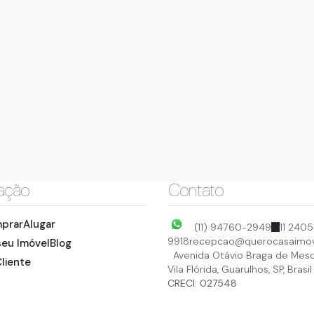
ação
Contato
prar
Alugar
(11) 94760-2949
11 2405
9918
recepcao@querocasaimov
seu Imóvel
Blog
Avenida Otávio Braga de Mesq
liente
Vila Flórida
,
Guarulhos
,
SP
,
Brasil
CRECI: 027548