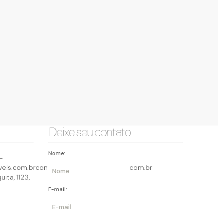
Deixe seu contato
Nome:
-
eis.com.br
contato@querocasaimoveis.com.br
uita
,
1123
,
E-mail: