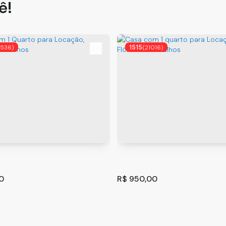
ê!
9536)
1515
(21016)
0
R$
950,00