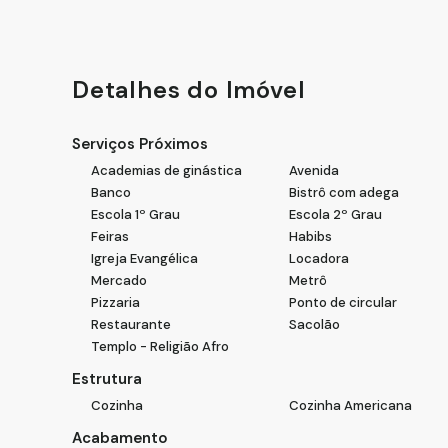
Vila Mariana, São Paulo - SP
Aproveite esta oportunidade para adquirir um imóvel 
uma visita e venha conhecer seu novo lar. Entre em con
#ImóvelÀVenda #SobradoResidencial #GeraçãoPrópriaD
⚡🌞
Detalhes do Imóvel
Serviços Próximos
Academias de ginástica
Avenida
Banco
Bistrô com adega
Escola 1º Grau
Escola 2º Grau
Feiras
Habibs
Igreja Evangélica
Locadora
Mercado
Metrô
Pizzaria
Ponto de circular
Restaurante
Sacolão
Templo - Religião Afro
Estrutura
Cozinha
Cozinha Americana
Acabamento