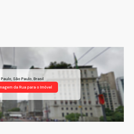
 Paulo
,
São Paulo
,
Brasil
magem da Rua
para o Imóvel