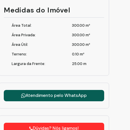
peg
Medidas do Imóvel
Área Total:
300
.00
m²
Área Privada:
300
.00
m²
Área Útil:
300
.00
m²
Terreno:
0
.10
m²
Largura da Frente:
25
.00
m
Atendimento pelo
WhatsApp
Dúvidas? Nós ligamos!