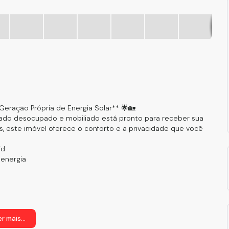
].j
Geração Própria de Energia Solar** 🌟🏡
brado desocupado e mobiliado está pronto para receber sua
es, este imóvel oferece o conforto e a privacidade que você
id
 energia
r mais...