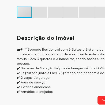
Descrição do Imóvel
🏡🌟 **Sobrado Residencial com 3 Suítes e Sistema de 
Localizado em uma rua tranquila e sem saída, este so
família! Com 3 quartos e 3 banheiros, sendo todos suít
procura.
✔️ Sistema de Geração Própria de Energia Elétrica OnGr
✔️ Legalizado junto à Enel SP, gerando alta economia de
✔️ 2 vagas de garagem
✔️ Área de serviço
✔️ Cozinha americana
✔️ Armários planejados
✔️ Sala de estar e sala de jantar
Ve
Localização privilegiada: