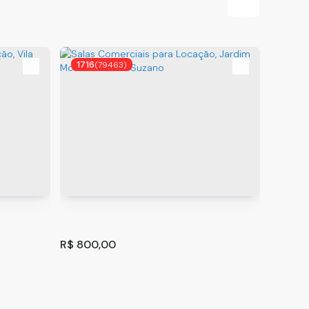
1716
(79463)
1767
R$
800,00
R$
400