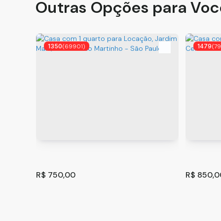
Outras Opções para Voc
1350
(69901)
1479
(7
R$
750,00
R$
850,0