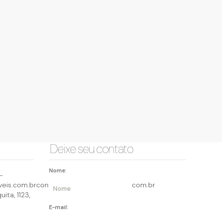
Deixe seu contato
Nome:
-
eis.com.br
contato@querocasaimoveis.com.br
uita
,
1123
,
E-mail: