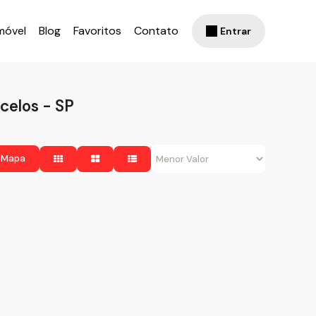
móvel
Blog
Favoritos
Contato
Entrar
celos - SP
 Mapa