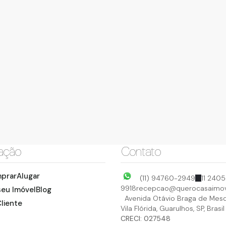
ação
Contato
prar
Alugar
(11) 94760-2949
11 2405
9918
recepcao@querocasaimov
seu Imóvel
Blog
Avenida Otávio Braga de Mesq
liente
Vila Flórida
,
Guarulhos
,
SP
,
Brasil
CRECI: 027548