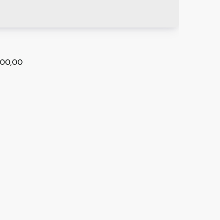
00,00
obrado em Ferraz de Vasconcelos
e Vasconcelos
,
São Paulo
,
Brasil