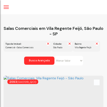
Salas Comerciais em Vila Regente Feijó, São Paulo
- SP
Tipo de Imóvel:
Cidade:
Bairro:
Comercial » Salas Comerciais
São Paulo
Vila Regente Feijó
Busca Avançada
2093
(SA0139_QCI)