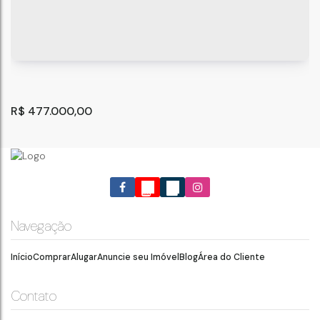
R$
477.000,00
Navegação
Início
Comprar
Alugar
Anuncie seu Imóvel
Blog
Área do Cliente
Salas Comerciais, Vila Regente Feijó - São Paulo
São Paulo
,
São Paulo
,
Brasil
Contato
1