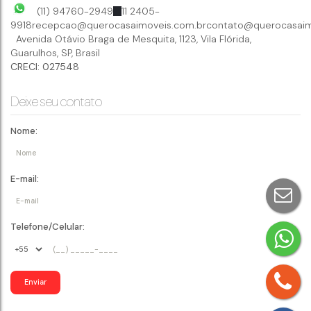
(11) 94760-2949
11 2405-
9918
recepcao@querocasaimoveis.com.br
contato@querocasaim
Avenida Otávio Braga de Mesquita
,
1123
,
Vila Flórida
,
Guarulhos
,
SP
,
Brasil
CRECI: 027548
Deixe seu contato
Nome:
E-mail:
Telefone/Celular: