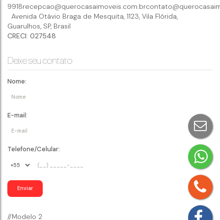
9918
recepcao@querocasaimoveis.com.br
contato@querocasaim
Avenida Otávio Braga de Mesquita
,
1123
,
Vila Flórida
,
Guarulhos
,
SP
,
Brasil
CRECI: 027548
Deixe seu contato
Nome:
E-mail:
Telefone/Celular:
//Modelo 2