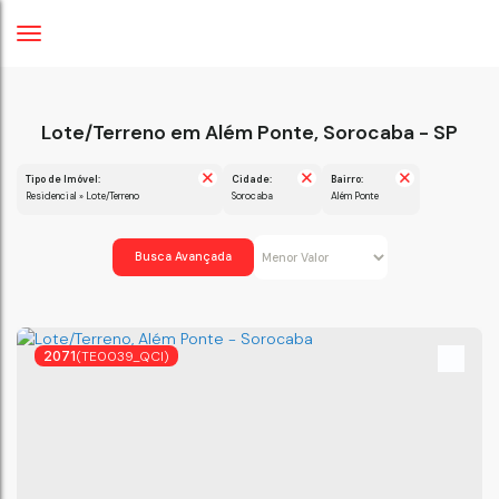
Lote/Terreno em Além Ponte, Sorocaba - SP
Tipo de Imóvel:
Cidade:
Bairro:
Residencial » Lote/Terreno
Sorocaba
Além Ponte
Busca Avançada
2071
(TE0039_QCI)