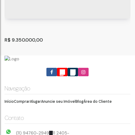
R$
9.350.000,00
Navegação
Início
Comprar
Alugar
Anuncie seu Imóvel
Blog
Área do Cliente
Lote/Terreno, Além Ponte - Sorocaba
Sorocaba
,
São Paulo
,
Brasil
Contato
110
m²
.00
(11) 94760-2949
11 2405-