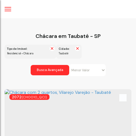
Chácara em Taubaté - SP
Tipo de Imóvel:
Cidade:
Residencial » Chácara
Taubaté
Busca Avançada
2072
(CH0010_QCI)