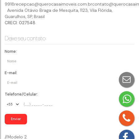
9918
recepcao@querocasaimoveis.com.br
contato@querocasaim
Avenida Otávio Braga de Mesquita
,
1123
,
Vila Flórida
,
Guarulhos
,
SP
,
Brasil
CRECI: 027548
Deixe seu contato
Nome:
E-mail:
Telefone/Celular:
//Modelo 2