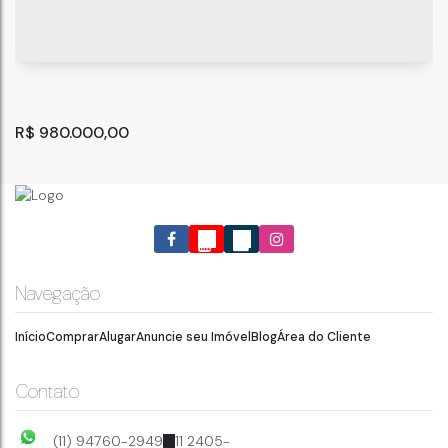
R$
980.000,00
Navegação
Início
Comprar
Alugar
Anuncie seu Imóvel
Blog
Área do Cliente
Chácara com 2 quartos, Vilarejo Varejão - Taubaté
Taubaté
,
São Paulo
,
Brasil
Contato
35400
m²
2
.00
(11) 94760-2949
11 2405-