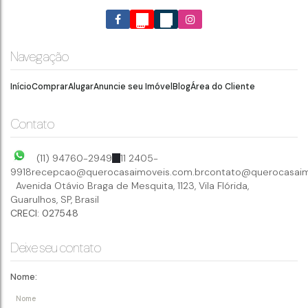
Navegação
Início
Comprar
Alugar
Anuncie seu Imóvel
Blog
Área do Cliente
Contato
(11) 94760-2949
11 2405-
9918
recepcao@querocasaimoveis.com.br
contato@querocasaim
Avenida Otávio Braga de Mesquita
,
1123
,
Vila Flórida
,
Guarulhos
,
SP
,
Brasil
CRECI: 027548
Deixe seu contato
Nome: