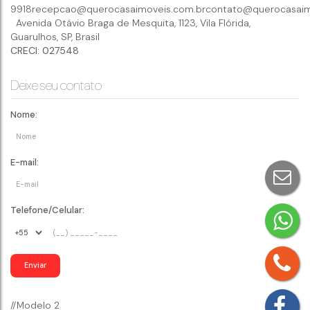
9918
recepcao@querocasaimoveis.com.br
contato@querocasaim
Avenida Otávio Braga de Mesquita
,
1123
,
Vila Flórida
,
Guarulhos
,
SP
,
Brasil
CRECI: 027548
Deixe seu contato
Nome:
E-mail:
Telefone/Celular:
//Modelo 2