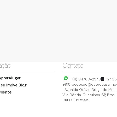
ação
Contato
prar
Alugar
(11) 94760-2949
11 2405
9918
recepcao@querocasaimov
seu Imóvel
Blog
Avenida Otávio Braga de Mesq
liente
Vila Flórida
,
Guarulhos
,
SP
,
Brasil
CRECI: 027548