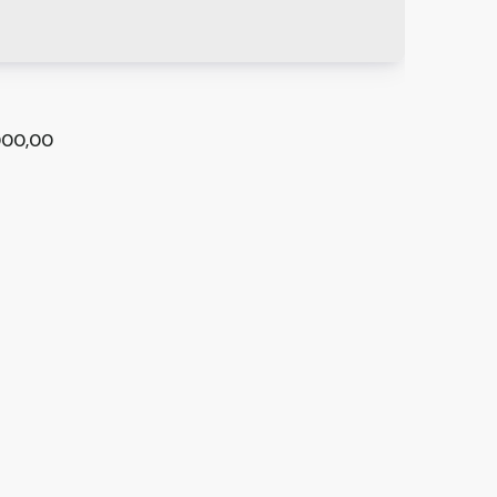
00,00
m 2 quartos, Recreio São Jorge - Guarulhos
os
,
São Paulo
,
Brasil
²
2
3