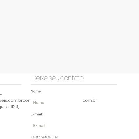
Deixe seu contato
Nome:
-
eis.com.br
contato@querocasaimoveis.com.br
uita
,
1123
,
E-mail:
Telefone/Celular: