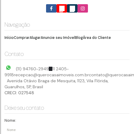
Navegação
Início
Comprar
Alugar
Anuncie seu Imóvel
Blog
Área do Cliente
Contato
(11) 94760-2949
11 2405-
9918
recepcao@querocasaimoveis.com.br
contato@querocasaim
Avenida Otávio Braga de Mesquita
,
1123
,
Vila Flórida
,
Guarulhos
,
SP
,
Brasil
CRECI: 027548
Deixe seu contato
Nome: