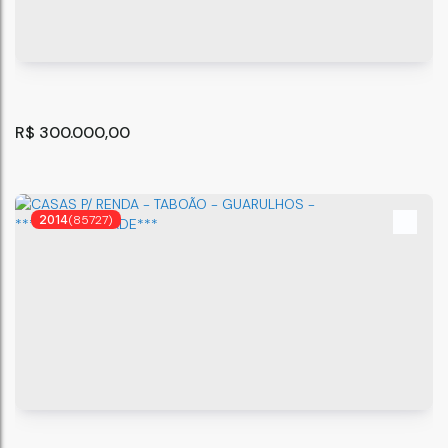
R$
300.000,00
2014
(85727)
CASA A VENDA - JD. SÃO DOMINGOS!
Guarulhos
,
São Paulo
,
Brasil
2
2