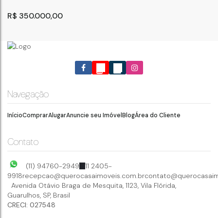
R$
350.000,00
Navegação
Início
Comprar
Alugar
Anuncie seu Imóvel
Blog
Área do Cliente
CASAS P/ RENDA - TABOÃO - GUARULHOS -
***OPORTUNIDADE***
Guarulhos
,
São Paulo
,
Brasil
Contato
144
m²
7
2
.50
(11) 94760-2949
11 2405-
9918
recepcao@querocasaimoveis.com.br
contato@querocasaim
Avenida Otávio Braga de Mesquita
,
1123
,
Vila Flórida
,
Guarulhos
,
SP
,
Brasil
CRECI: 027548