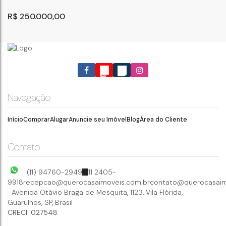
R$
250.000,00
Navegação
Início
Comprar
Alugar
Anuncie seu Imóvel
Blog
Área do Cliente
Casa para Venda - Jardim Fortaleza - Guarulhos - SP.
Guarulhos
,
São Paulo
,
Brasil
Contato
53
m²
1
2
.00
(11) 94760-2949
11 2405-
9918
recepcao@querocasaimoveis.com.br
contato@querocasaim
Avenida Otávio Braga de Mesquita
,
1123
,
Vila Flórida
,
Guarulhos
,
SP
,
Brasil
CRECI: 027548