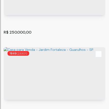
R$
250.000,00
1849
(23301)
Casa Á VENDA - JARDIM FORTALEZA/
GUARULHOS/SP.
Guarulhos
,
São Paulo
,
Brasil
84
m²
2
1
.00