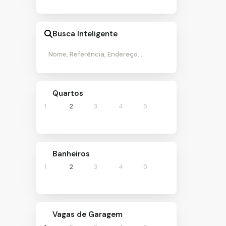
São Paulo (8)
Jardim Ubirajara (Zona Sul) (1)
Busca Inteligente
Parque Boturussu (1)
Parque da Vila Prudente (1)
Parque Paulistano (1)
Tatuapé (1)
Vila Carrão (1)
Vila Curuçá (1)
Quartos
Vila Esperança (1)
1
2
3
4
5
Indaiatuba (1)
Jardim Morada do Sol (1)
Banheiros
1
2
3
4
5
Vagas de Garagem