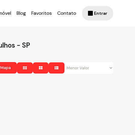
móvel
Blog
Favoritos
Contato
Entrar
lhos - SP
 Mapa