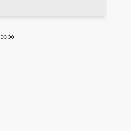
00,00
 a Venda no Jardim Santa Cecília em Guarulhos
os
,
São Paulo
,
Brasil
²
2
1