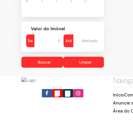
1
2
3
4
5
Valor do Imóvel
De
Até
Buscar
Limpar
Naveg
Início
Com
Anuncie 
Área do C