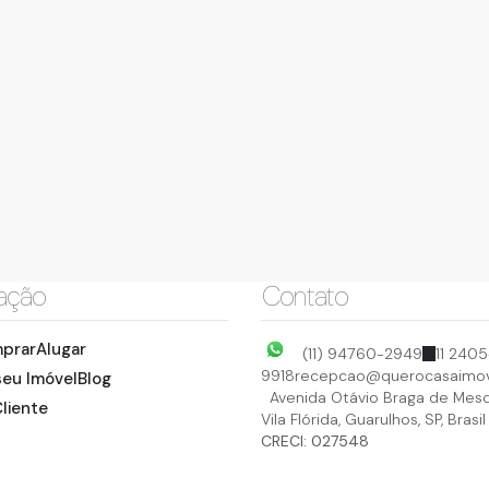
ação
Contato
prar
Alugar
(11) 94760-2949
11 2405
9918
recepcao@querocasaimov
seu Imóvel
Blog
Avenida Otávio Braga de Mesq
liente
Vila Flórida
,
Guarulhos
,
SP
,
Brasil
CRECI: 027548