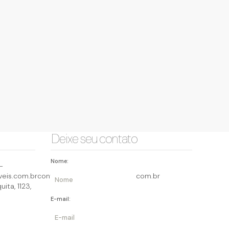
Deixe seu contato
Nome:
-
eis.com.br
contato@querocasaimoveis.com.br
uita
,
1123
,
E-mail: