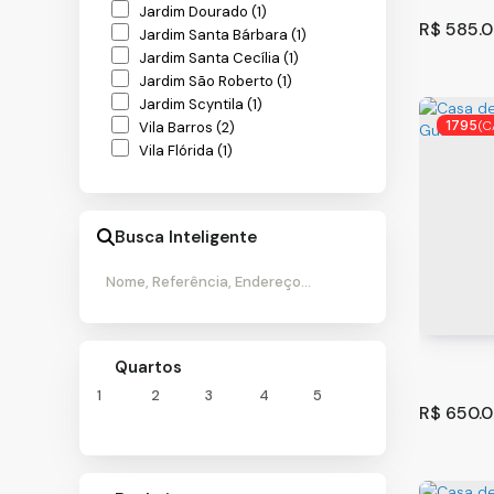
Rural (1)
Jardim Dourado (1)
R$
585.0
Jardim Santa Bárbara (1)
Terreno (1)
Jardim Santa Cecília (1)
Jardim São Roberto (1)
Jardim Scyntila (1)
1795
(C
Vila Barros (2)
Vila Flórida (1)
São Paulo (8)
Jardim Ubirajara (Zona Sul) (1)
Busca Inteligente
Parque Boturussu (1)
Sobrado
Parque da Vila Prudente (1)
Parque Paulistano (1)
Guarulh
Tatuapé (1)
110
m²
.00
Vila Carrão (1)
Vila Curuçá (1)
Quartos
Vila Esperança (1)
1
2
3
4
5
R$
650.0
Indaiatuba (1)
Jardim Morada do Sol (1)