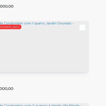
.000,00
(CA0802_QCI)
e Condomínio com 4 quartos, Vila Barros -
lhos
hos
,
São Paulo
,
Brasil
m²
4
3
000,00