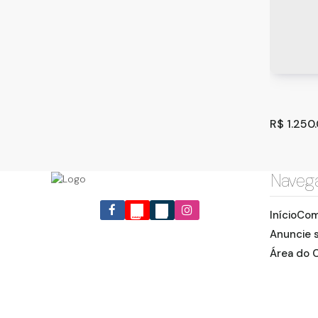
Casa de
Bárbara
Guarulh
370
m
.00
R$
1.250
Naveg
Início
Com
Anuncie 
Área do C
Casa de
Guarul
Guarulh