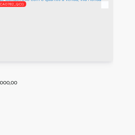
(CA0782_QCI)
de Condomínio com 1 quarto, Jardim Dourado -
lhos
hos
,
São Paulo
,
Brasil
m²
1
1
.000,00