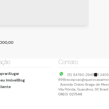
 Condomínio com 5 quartos, Jardim Santa
Casa d
 - Guarulhos
- Guar
os
,
São Paulo
,
Brasil
CEP: 0
²
5
2
190
.00
.000,00
ação
Contato
prar
Alugar
(11) 94760-2949
11 2405
9918
recepcao@querocasaimov
seu Imóvel
Blog
Avenida Otávio Braga de Mesq
liente
Vila Flórida
,
Guarulhos
,
SP
,
Brasil
 Condomínio com 6 quartos, Jardim Scyntila -
CRECI: 027548
hos
os
,
São Paulo
,
Brasil