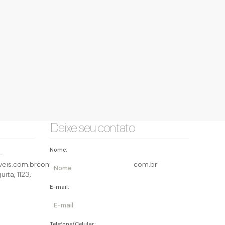
e Condomínio com 3 quartos à Venda, Vila Flórida
ulhos
7196-050
,
Pirai do Sul
,
Guarulhos
,
São Paulo
,
Brasil
m²
3
4
Deixe seu contato
Nome:
-
eis.com.br
contato@querocasaimoveis.com.br
uita
,
1123
,
E-mail:
Telefone/Celular: