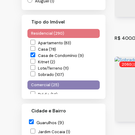
Aluguel (1)
Tipo do Imóvel
Residencial (290)
R$
400.0
Apartamento (83)
Casa (78)
Casa de Condomínio (9)
Kitnet (2)
2060
(
Lote/Terreno (11)
Sobrado (107)
Comercial (25)
Prédio (14)
Salas Comerciais (6)
Sobrado
Terreno (5)
/SP
Cidade e Bairro
Guarulh
Industrial (2)
100
m
Guarulhos (9)
.00
Galpão (2)
Jardim Cocaia (1)