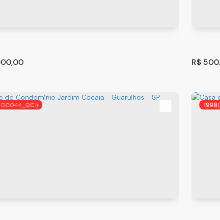
00,00
R$
500
SO0044_QCI)
1998
 a Venda no Jardim Santa Cecília em Guarulhos
Casa d
Guaru
os
,
São Paulo
,
Brasil
Guarul
²
2
1
137
.00