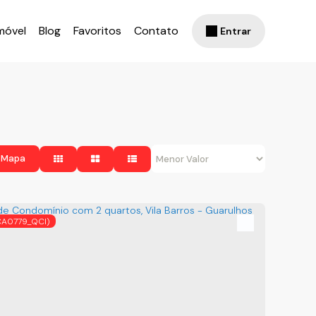
móvel
Blog
Favoritos
Contato
Entrar
 Mapa
CA0779_QCI)