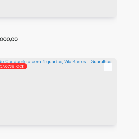
.000,00
(CA0738_QCI)
e Condomínio com 2 quartos, Vila Barros -
lhos
hos
,
São Paulo
,
Brasil
m²
2
2