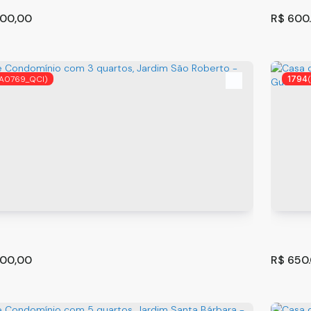
00,00
R$
600
A0769_QCI)
1794
 de Condomínio Jardim Cocaia - Guarulhos - SP
Casa d
Guaru
os
,
São Paulo
,
Brasil
Guarul
2
2
200
.00
00,00
R$
650.