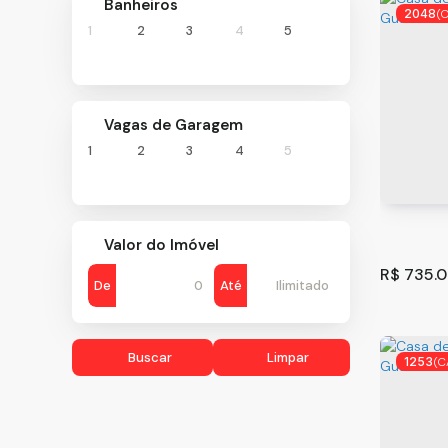
Banheiros
2048
(
1
2
3
4
5
Vagas de Garagem
Casa de
1
2
3
4
5
- Guaru
Guarulh
156
m
.00
Valor do Imóvel
R$
735.0
De
Até
Buscar
Limpar
1253
(C