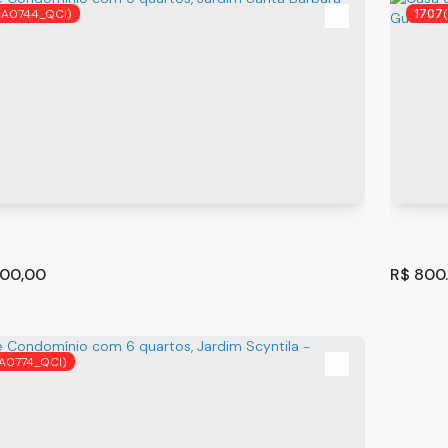
CA0744_QCI)
1707
 Condomínio com 3 quartos, Jardim São Roberto
Casa 
lhos
Guaru
os
,
São Paulo
,
Brasil
Guarul
²
3
3
156
.00
00,00
R$
800
A0774_QCI)