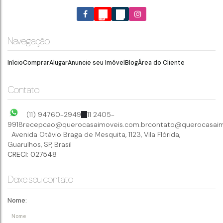
Navegação
Início
Comprar
Alugar
Anuncie seu Imóvel
Blog
Área do Cliente
Contato
(11) 94760-2949
11 2405-
9918
recepcao@querocasaimoveis.com.br
contato@querocasaim
Avenida Otávio Braga de Mesquita
,
1123
,
Vila Flórida
,
Guarulhos
,
SP
,
Brasil
CRECI: 027548
Deixe seu contato
Nome: