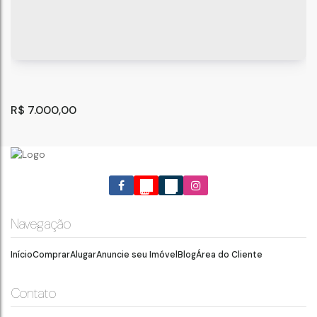
R$
7.000,00
Navegação
Início
Comprar
Alugar
Anuncie seu Imóvel
Blog
Área do Cliente
Salas Comerciais para Locação, Jardim Santa Bárbara
- Guarulhos
Guarulhos
,
São Paulo
,
Brasil
Contato
180
m²
4
.00