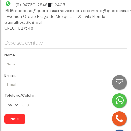
(11) 94760-2949
11 2405-
9918
recepcao@querocasaimoveis.com.br
contato@querocasaim
Avenida Otávio Braga de Mesquita
,
1123
,
Vila Flórida
,
Guarulhos
,
SP
,
Brasil
CRECI: 027548
Deixe seu contato
Nome:
E-mail:
Telefone/Celular: