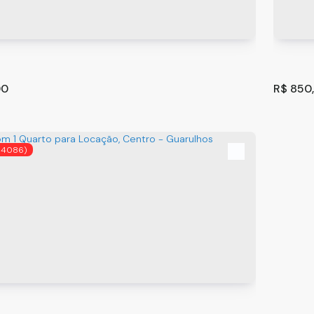
00
R$
850
54086)
m 1 quarto para Locação, Centro - Guarulhos
Casa 
010-001
,
Tiradentes
,
Centro
,
Guarulhos
,
São Paulo
,
Brasil
CEP: 0
1
50
m
.00