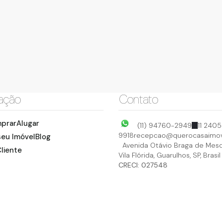
ação
Contato
prar
Alugar
(11) 94760-2949
11 2405
9918
recepcao@querocasaimov
seu Imóvel
Blog
Avenida Otávio Braga de Mesq
liente
Vila Flórida
,
Guarulhos
,
SP
,
Brasil
CRECI: 027548