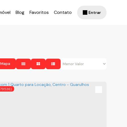
móvel
Blog
Favoritos
Contato
Entrar
 Mapa
(79536)