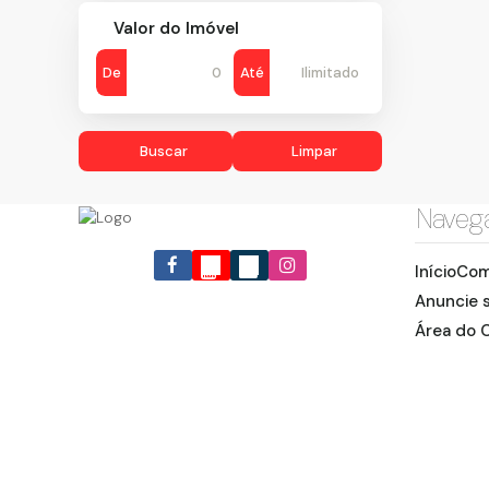
Valor do Imóvel
De
Até
Buscar
Limpar
Naveg
Início
Com
Anuncie 
Área do C