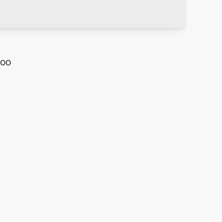
,00
com 1 Quarto para Locação, Centro - Guarulhos
7010-001
,
Tiradentes
,
Centro
,
Guarulhos
,
São Paulo
,
Brasil
²
1