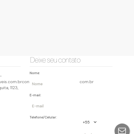
Deixe seu contato
Nome:
-
eis.com.br
contato@querocasaimoveis.com.br
uita
,
1123
,
E-mail:
Telefone/Celular: