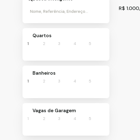
R$
1.000
Quartos
1
2
3
4
5
Banheiros
Casa co
1
2
3
4
5
CEP: 07
60
m²
.00
Vagas de Garagem
1
2
3
4
5