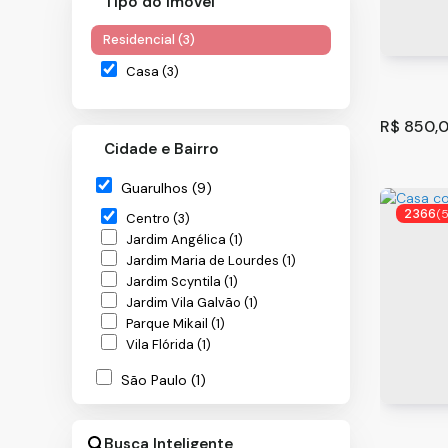
Tipo do Imóvel
Residencial (3)
Casa (3)
R$
850,
Cidade e Bairro
Guarulhos (9)
2366
(
Centro (3)
Jardim Angélica (1)
Jardim Maria de Lourdes (1)
Jardim Scyntila (1)
Jardim Vila Galvão (1)
Parque Mikail (1)
Casa co
Vila Flórida (1)
CEP: 07
São Paulo (1)
50
m²
.00
Jardim Maia/ Jardim São Martinho (1)
Busca Inteligente