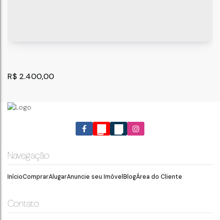
R$
2.400,00
Navegação
Início
Comprar
Alugar
Anuncie seu Imóvel
Blog
Área do Cliente
Apartamento com 3 Quartos para Locação, Jardim
Bom Clima - Guarulhos
Jardim Bom Clima
,
Guarulhos
,
São Paulo
,
Brasil
Contato
70
m²
3
1
.00