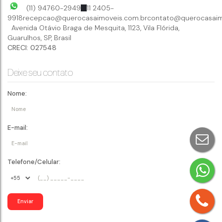
(11) 94760-2949
11 2405-
9918
recepcao@querocasaimoveis.com.br
contato@querocasaim
Avenida Otávio Braga de Mesquita
,
1123
,
Vila Flórida
,
Guarulhos
,
SP
,
Brasil
CRECI: 027548
Deixe seu contato
Nome:
E-mail:
Telefone/Celular: