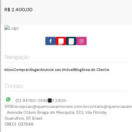
R$
2.400,00
Navegação
Início
Comprar
Alugar
Anuncie seu Imóvel
Blog
Área do Cliente
Apartamento com 3 Quartos para Locação, Jardim
Bom Clima - Guarulhos
Jardim Bom Clima
,
Guarulhos
,
São Paulo
,
Brasil
Contato
70
m²
3
1
.00
(11) 94760-2949
11 2405-
9918
recepcao@querocasaimoveis.com.br
contato@querocasaim
Avenida Otávio Braga de Mesquita
,
1123
,
Vila Flórida
,
Guarulhos
,
SP
,
Brasil
CRECI: 027548