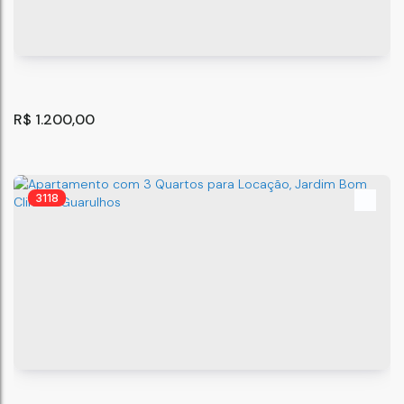
R$
1.200,00
3118
Apartamento com 2 quartos, Jardim Casa Pintada - São
Paulo
CEP: 08040-620
,
Cajazeiras
,
Jardim Casa Pintada
,
São Paulo
,
60
m²
2
1
.00