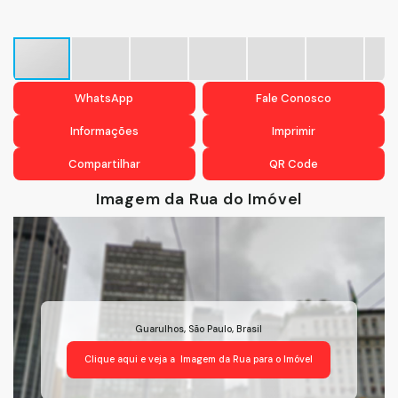
WhatsApp
Fale Conosco
Informações
Imprimir
Compartilhar
QR Code
Imagem da Rua do Imóvel
Guarulhos
,
São Paulo
,
Brasil
Clique aqui e veja a
Imagem da Rua
para o Imóvel