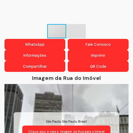
WhatsApp
Fale Conosco
Informações
Imprimir
Compartilhar
QR Code
Imagem da Rua do Imóvel
São Paulo
,
São Paulo
,
Brasil
Clique aqui e veja a
Imagem da Rua
para o Imóvel