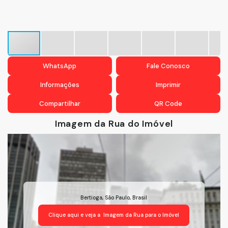
WhatsApp
Fale Conosco
Informações
Imprimir
Compartilhar
QR Code
Imagem da Rua do Imóvel
Bertioga
,
São Paulo
,
Brasil
Clique aqui e veja a
Imagem da Rua
para o Imóvel