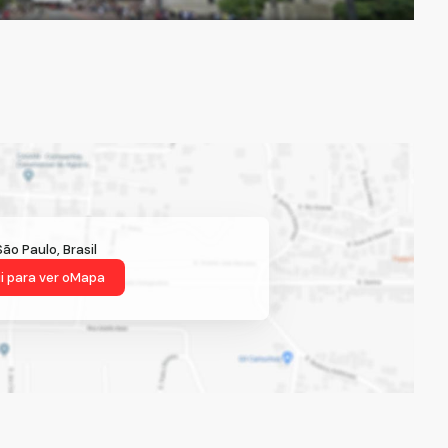
São Paulo
,
Brasil
i para ver o
Mapa