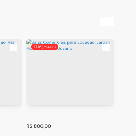
1716
(79463)
1767
R$
800,00
R$
400