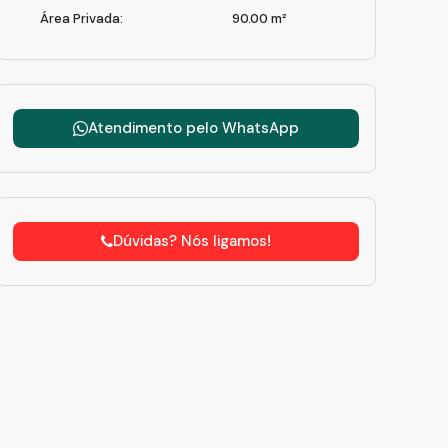
sa-a-venda-1-quarto-jardim-monte-cristo-suzano-sp1650406394
Área Privada:
90
.00
m²
Atendimento pelo
WhatsApp
Dúvidas? Nós ligamos!