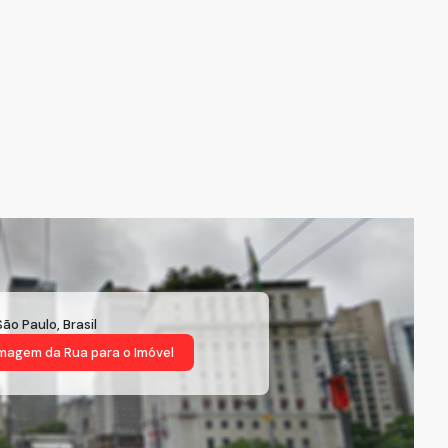
São Paulo
,
Brasil
magem da Rua
para o Imóvel