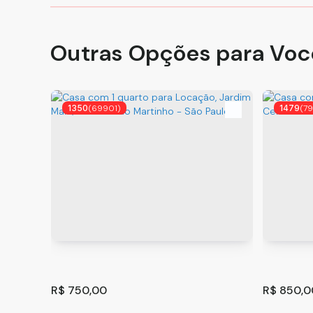
Outras Opções para Voc
1350
(69901)
1479
(7
R$
750,00
R$
850,0