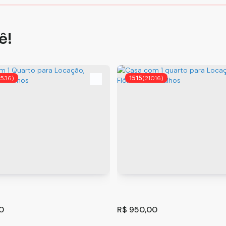
ê!
9536)
1515
(21016)
0
R$
950,00