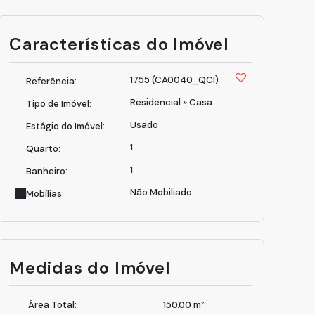
Características do Imóvel
1755
(CA0040_QCI)
Referência:
Residencial
»
Casa
Tipo de Imóvel:
Usado
Estágio do Imóvel:
1
Quarto:
1
Banheiro:
Não Mobiliado
Mobílias:
Medidas do Imóvel
Área Total:
150
.00
m²