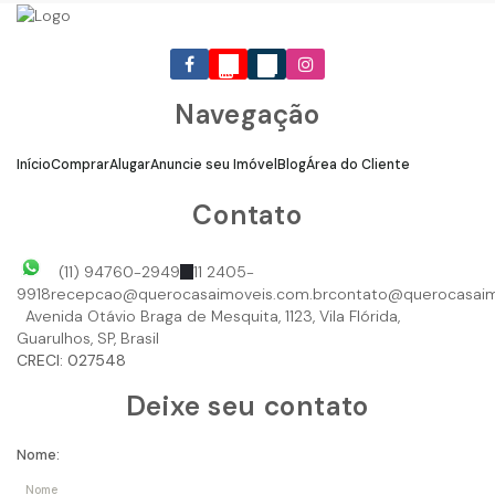
Navegação
Início
Comprar
Alugar
Anuncie seu Imóvel
Blog
Área do Cliente
Contato
(11) 94760-2949
11 2405-
9918
recepcao@querocasaimoveis.com.br
contato@querocasaim
Avenida Otávio Braga de Mesquita
,
1123
,
Vila Flórida
,
Guarulhos
,
SP
,
Brasil
CRECI: 027548
Deixe seu contato
Nome: