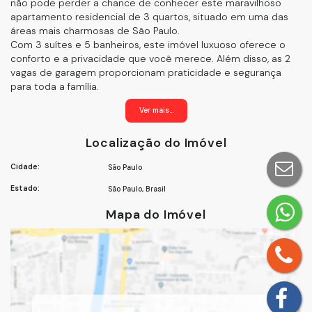
não pode perder a chance de conhecer este maravilhoso
apartamento residencial de 3 quartos, situado em uma das
áreas mais charmosas de São Paulo.
Com 3 suítes e 5 banheiros, este imóvel luxuoso oferece o
conforto e a privacidade que você merece. Além disso, as 2
vagas de garagem proporcionam praticidade e segurança
para toda a família.
A localização privilegiada no bairro Vila Regente Feijó coloca
Ver mais...
você próximo a uma variedade de comodidades e facilidades,
incluindo escolas renomadas, opções de lazer, parques e
Localização do Imóvel
acesso fácil a vias importantes da cidade.
Este apartamento é ideal para quem busca um estilo de vida
Cidade:
São Paulo
sofisticado, com amplos espaços e acabamentos de alta
qualidade. A área de convivência foi projetada para oferecer
Estado:
São Paulo, Brasil
conforto e elegância, tornando-a o cenário perfeito para
momentos especiais em família ou com amigos.
Mapa do Imóvel
**Destaques deste Imóvel Deslumbrante:**
- 3 suítes espaçosas para seu conforto e privacidade
- 5 banheiros elegantes
- 2 vagas de garagem para comodidade
- Localização privilegiada na Vila Regente Feijó
- Proximidade de escolas, parques e opções de lazer
- Acabamentos de alta qualidade