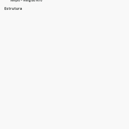
Templo - Religião Afro
Estrutura
Cozinha
Lavanderia
Área de Serviço
Básico
Elevador
Lazer
Piscina
Acabamento
Piso Frio
Mapa do Imóvel
Rua Borges de Figueiredo
,
São Paulo
,
São Paulo
,
Brasil