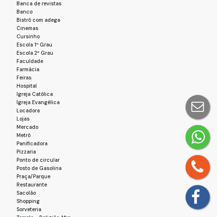
- Sacada
Banca de revistas
Banco
- Área de Serviço
Bistrô com adega
- Varanda
Cinemas
- Cozinha
Cursinho
- Armário Embutido
Escola 1º Grau
- Elevador
Escola 2º Grau
- Varanda Gourmet
Faculdade
Farmácia
- Piscina
Feiras
- Lavanderia
Hospital
Não deixe essa oportunidade passar! Entre em contato
Igreja Católica
conosco e agende a sua visita. Este pode ser o imóvel dos
Igreja Evangélica
seus sonhos! 🏡✨
Locadora
Lojas
Mercado
Metrô
Panificadora
Pizzaria
Ponto de circular
Posto de Gasolina
Praça/Parque
Restaurante
Sacolão
Shopping
Sorveteria