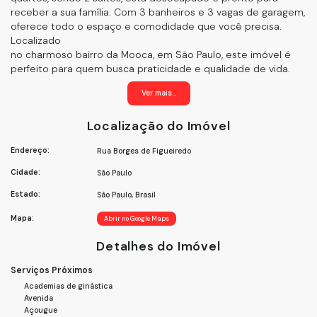
receber a sua família. Com 3 banheiros e 3 vagas de garagem,
oferece todo o espaço e comodidade que você precisa.
Localizado
no charmoso bairro da Mooca, em São Paulo, este imóvel é
perfeito para quem busca praticidade e qualidade de vida.
Além disso, ele é financiável, facilitando a realização do seu
Ver mais...
sonho da casa própria.
✨ Este apartamento oferece uma série de comodidades
Localização do Imóvel
para o seu conforto, incluindo sacada, área de serviço,
varanda, cozinha e armários embutidos. Além disso, conta
Endereço:
Rua Borges de Figueiredo
com elevador, varanda gourmet, piscina e lavanderia,
proporcionando momentos de lazer e relaxamento para toda
Cidade:
São Paulo
a família.
Agende agora mesmo a sua visita e venha se encantar com
Estado:
São Paulo, Brasil
este imóvel único! Não perca a oportunidade de viver em um
Mapa:
Abrir no Google Maps
dos melhores bairros de São Paulo, em um apartamento que
reúne espaço, conforto e praticidade.
Detalhes do Imóvel
🔑 **Características do Imóvel:**
- 4 Quartos
Serviços Próximos
- 3 Banheiros
Academias de ginástica
- 2 Suítes
Avenida
- 3 Vagas de Garagem
Açougue