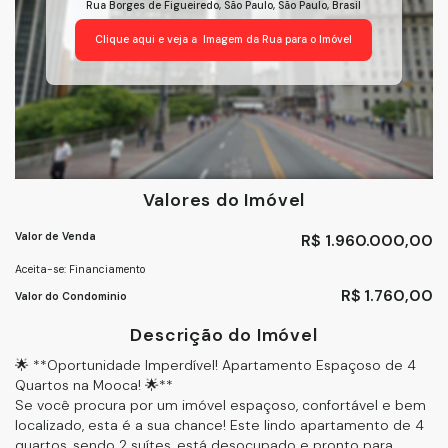
Rua Borges de Figueiredo
,
São Paulo
,
São Paulo
,
Brasil
Clique aqui e veja a
Imagem da Rua
para o Imóvel
Valores do Imóvel
Valor de Venda
R$
1.960.000,00
Aceita-se: Financiamento
R$
1.760,00
Valor do Condominio
Descrição do Imóvel
🌟 **Oportunidade Imperdível! Apartamento Espaçoso de 4
Quartos na Mooca! 🌟**
Se você procura por um imóvel espaçoso, confortável e bem
localizado, esta é a sua chance! Este lindo apartamento de 4
quartos, sendo 2 suítes, está desocupado e pronto para