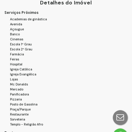
Detalhes do Imóvel
#Imóvel #Apartamento #Guarulhos #Oportunidade
Serviços Próximos
#NovoLar
Academias de ginástica
Avenida
Açougue
Banco
Cinemas
Escola 1º Grau
Escola 2º Grau
Farmácia
Feiras
Hospital
Igreja Católica
Igreja Evangélica
Lojas
Mc Donalds
Mercado
Panificadora
Pizzaria
Posto de Gasolina
Praça/Parque
Restaurante
Sorveteria
Templo - Religião Afro