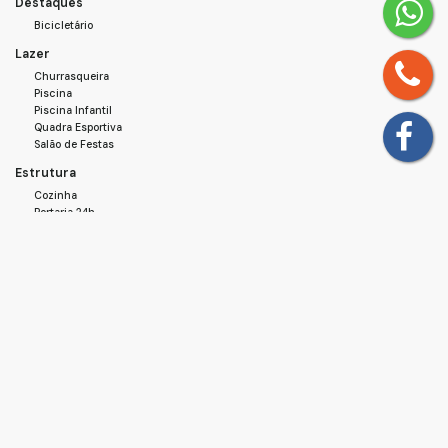
Destaques
Bicicletário
Lazer
Churrasqueira
Piscina
Piscina Infantil
Quadra Esportiva
Salão de Festas
Estrutura
Cozinha
Portaria 24h
Zelador
Área de Serviço
Básico
Energia
Esgoto
Pavimentação
Água
Acabamento
Piso Frio