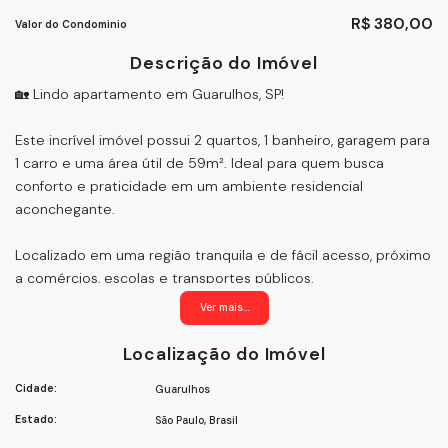
R$
380,00
Valor do Condominio
Descrição do Imóvel
🏡 Lindo apartamento em Guarulhos, SP!
Este incrível imóvel possui 2 quartos, 1 banheiro, garagem para
1 carro e uma área útil de 59m². Ideal para quem busca
conforto e praticidade em um ambiente residencial
aconchegante.
Localizado em uma região tranquila e de fácil acesso, próximo
a comércios, escolas e transportes públicos.
Ver mais...
Aproveite essa oportunidade e agende agora mesmo uma
visita! Não perca a chance de viver em um lugar tão especial
Localização do Imóvel
como este.
Cidade:
Guarulhos
Entre em contato e saiba mais informações. Seu novo lar te
Estado:
São Paulo, Brasil
espera! 🌟