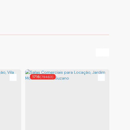
1716
(79463)
1767