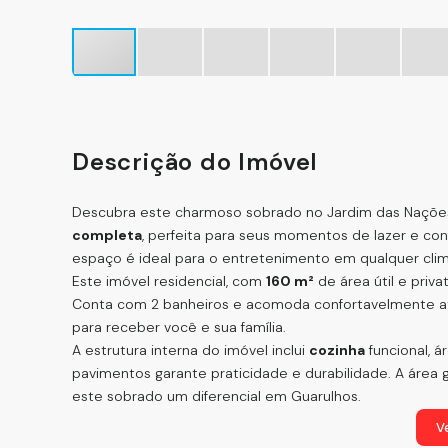
Descrição do Imóvel
Descubra este charmoso sobrado no Jardim das Nações
completa
, perfeita para seus momentos de lazer e con
espaço é ideal para o entretenimento em qualquer cli
Este imóvel residencial, com
160 m²
de área útil e priva
Conta com 2 banheiros e acomoda confortavelmente at
para receber você e sua família.
A estrutura interna do imóvel inclui
cozinha
funcional, á
pavimentos garante praticidade e durabilidade. A área
este sobrado um diferencial em Guarulhos.
Localizado no bairro Jardim das Nações, você terá ace
Ve
mercados, escolas, farmácias, restaurantes e praças. A c