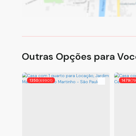
Outras Opções para Voc
1350
(69901)
1479
(7