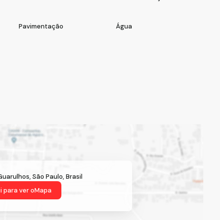
Pavimentação
Água
Guarulhos
,
São Paulo
,
Brasil
i para ver o
Mapa