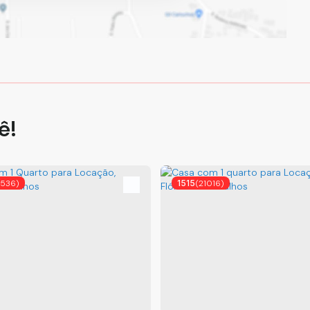
ê!
9536)
1515
(21016)