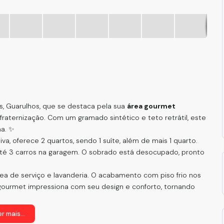
, Guarulhos, que se destaca pela sua
área gourmet
fraternização. Com um gramado sintético e teto retrátil, este
ma. ✨
tiva, oferece 2 quartos, sendo 1 suíte, além de mais 1 quarto.
é 3 carros na garagem. O sobrado está desocupado, pronto
rea de serviço e lavanderia. O acabamento com piso frio nos
 gourmet impressiona com seu design e conforto, tornando
sso a uma vasta gama de serviços próximos, como academias,
r mais...
omodidade de ter tudo ao seu alcance facilita o dia a dia. 📍