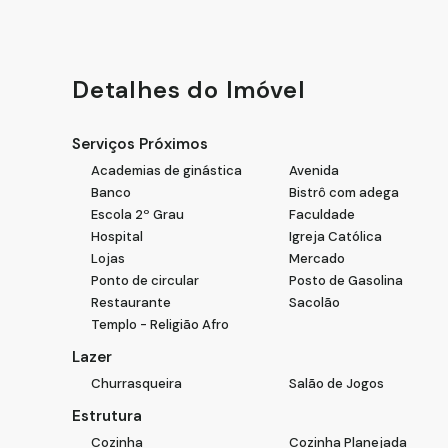
Este sobrado à venda é uma excelente oportunidade pa
mais detalhes e agende sua visita.
Detalhes do Imóvel
Serviços Próximos
Academias de ginástica
Avenida
Banco
Bistrô com adega
Escola 2º Grau
Faculdade
Hospital
Igreja Católica
Lojas
Mercado
Ponto de circular
Posto de Gasolina
Restaurante
Sacolão
Templo - Religião Afro
Lazer
Churrasqueira
Salão de Jogos
Estrutura
Cozinha
Cozinha Planejada