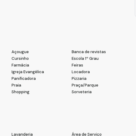
ra quem busca conforto e lazer em Guarulhos. Consulte
Açougue
Banca de revistas
Cursinho
Escola 1º Grau
Farmácia
Feiras
Igreja Evangélica
Locadora
Panificadora
Pizzaria
Praia
Praça/Parque
Shopping
Sorveteria
Lavanderia
Área de Serviço