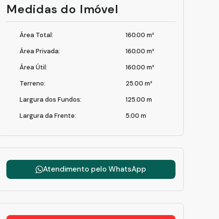
Medidas do Imóvel
Área Total:
160
.00
m²
Área Privada:
160
.00
m²
Área Útil:
160
.00
m²
Terreno:
25
.00
m²
Largura dos Fundos:
125
.00
m
Largura da Frente:
5
.00
m
Atendimento pelo
WhatsApp