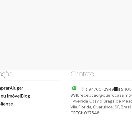
ação
Contato
prar
Alugar
(11) 94760-2949
11 2405
9918
recepcao@querocasaimov
seu Imóvel
Blog
Avenida Otávio Braga de Mesq
liente
Vila Flórida
,
Guarulhos
,
SP
,
Brasil
CRECI: 027548