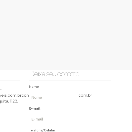
Deixe seu contato
Nome:
-
eis.com.br
contato@querocasaimoveis.com.br
uita
,
1123
,
E-mail:
Telefone/Celular: