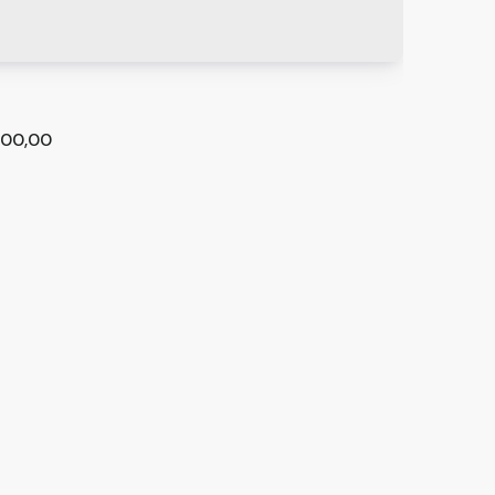
00,00
m 1 quarto, Cidade Líder - São Paulo
lo
,
São Paulo
,
Brasil
²
1
2