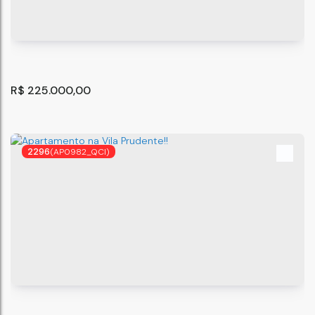
São Paulo
,
São Paulo
,
Brasil
33
m²
2
.90
R$
225.000,00
2296
(AP0982_QCI)
Condomínio Residencial Plano&Vista do Carmo II
São Paulo
,
São Paulo
,
Brasil
2
1