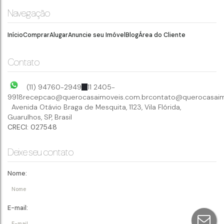
São Paulo
,
São Paulo
,
Brasil
Navegação
2
Início
Comprar
Alugar
Anuncie seu Imóvel
Blog
Área do Cliente
Contato
(11) 94760-2949
11 2405-
9918
recepcao@querocasaimoveis.com.br
contato@querocasaim
Avenida Otávio Braga de Mesquita
,
1123
,
Vila Flórida
,
Guarulhos
,
SP
,
Brasil
CRECI: 027548
Deixe seu contato
Nome:
E-mail: