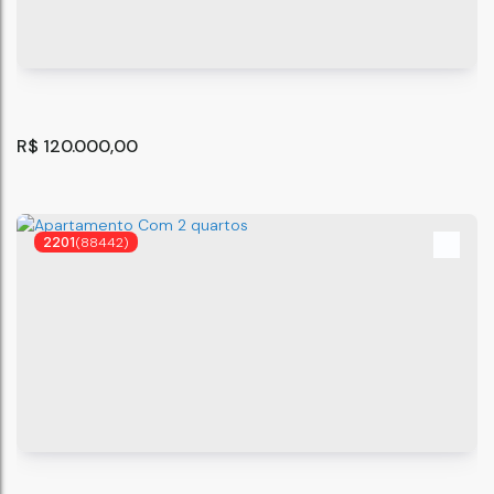
R$
120.000,00
2201
(88442)
Apartamento com 2 quartos à Venda, Jardim Laura -
São Paulo
Jardim Laura
,
São Paulo
,
São Paulo
,
Brasil
45
m²
2
1
.00