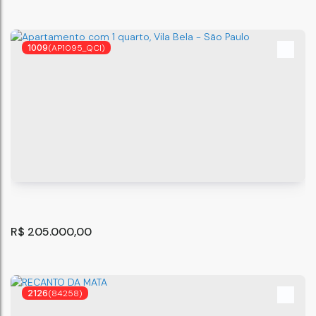
1009
(AP1095_QCI)
Apartamento 1 Dormitório 200 metros metrô 190mil!!
São Paulo
,
São Paulo
,
Brasil
38
m²
1
.00
R$
205.000,00
2126
(84258)