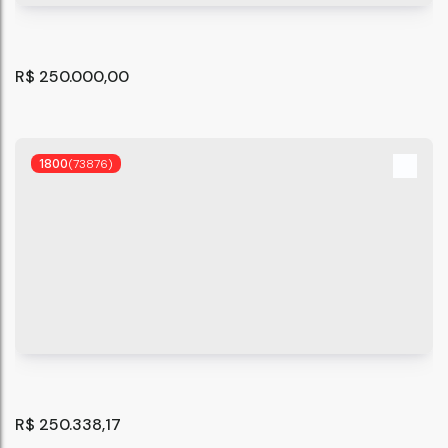
52
m²
2
.00
R$
250.000,00
1800
(73876)
Apartamento com 1 quarto à Venda, Penha de França -
São Paulo
CEP: 03603-010
,
Rua Capitão Avelino Carneiro
,
Penha de França
30
m²
1
.00
R$
250.338,17