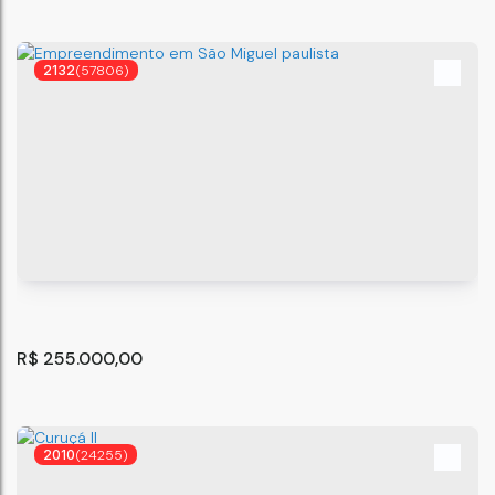
2132
(57806)
"Condomínio Residencial Plano&São Mateus - Mateo
Bei"
São Paulo
,
São Paulo
,
Brasil
2
R$
255.000,00
2010
(24255)