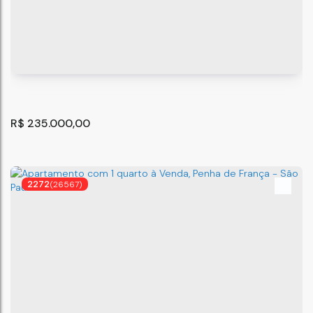
Apartamento com 2 quartos, Parada XV de Novembro
- São Paulo
Parada XV de Novembro
,
São Paulo
,
São Paulo
,
Brasil
42
m²
2
.00
R$
235.000,00
2272
(26567)
Apartamento com 2 quartos, Vila Matilde - São Paulo
São Paulo
,
São Paulo
,
Brasil