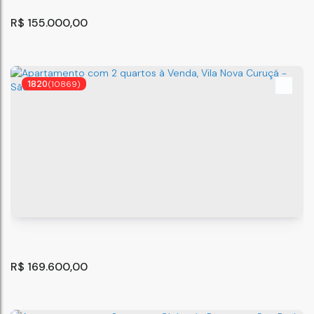
R$
155.000,00
1820
(10869)
Apartamento Com 2 quartos
São Paulo
,
São Paulo
,
Brasil
44
m²
2
.00
R$
169.600,00