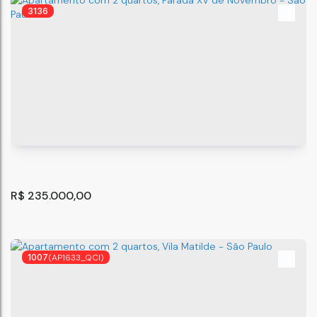
3136
APARTAMENTO PARA VENDA E LOCAÇÃO - ITAIM
PAULISTA!
São Paulo
,
São Paulo
,
Brasil
2
1
R$
235.000,00
1007
(AP1633_QCI)