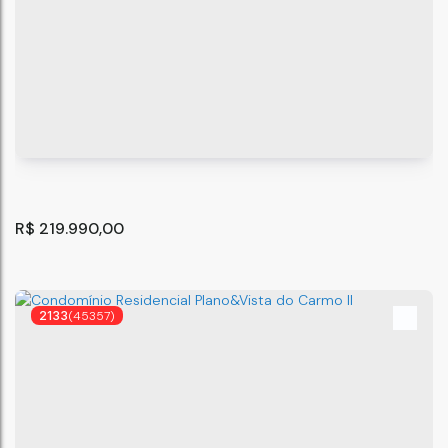
Apartamento com 1 quarto, Vila Bela - São Paulo
São Paulo
,
São Paulo
,
Brasil
1
R$
219.990,00
2133
(45357)
RECANTO DA MATA