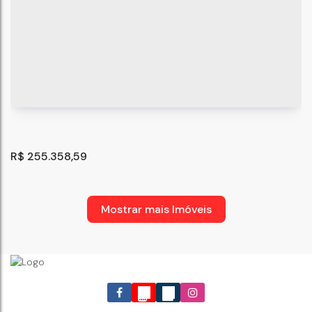
Empreendimento em São Miguel paulista
São Paulo
,
São Paulo
,
Brasil
36
m²
2
1
.00
R$
255.358,59
Mostrar mais Imóveis
Curuçá ll