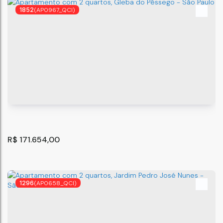
1852
(AP0967_QCI)
Apartamento com 2 quartos à Venda, Vila Nova Curuçá
- São Paulo
São Paulo
,
São Paulo
,
Brasil
34
m²
2
.00
R$
171.654,00
1296
(AP0658_QCI)