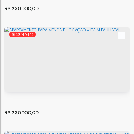
R$
230.000,00
1642
(4045)
Apartamento na Vila Prudente!!
São Paulo
,
São Paulo
,
Brasil
38
m²
2
.00
R$
230.000,00