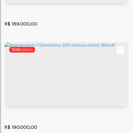
2
1
R$
189.000,00
1569
(5844)
Apartamento com 1 quarto, Vila Matilde - São Paulo
São Paulo
,
São Paulo
,
Brasil
31
m²
1
.00
R$
190.000,00