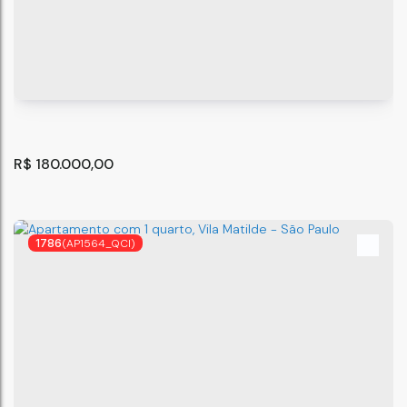
Apartamento com 2 quartos, Gleba do Pêssego - São
Paulo
São Paulo
,
São Paulo
,
Brasil
2
R$
180.000,00
1786
(AP1564_QCI)
Apartamento com 2 quartos, Jardim Pedro José Nunes
- São Paulo
São Paulo
,
São Paulo
,
Brasil