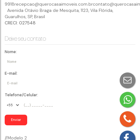
9918
recepcao@querocasaimoveis.com.br
contato@querocasaim
Avenida Otávio Braga de Mesquita
,
1123
,
Vila Flórida
,
Guarulhos
,
SP
,
Brasil
CRECI: 027548
Deixe seu contato
Nome:
E-mail:
Telefone/Celular:
//Modelo 2