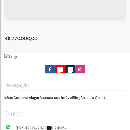
R$
270.000,00
Navegação
Início
Comprar
Alugar
Anuncie seu Imóvel
Blog
Área do Cliente
Apartamento para Venda em Guarulhos
Guarulhos
,
São Paulo
,
Brasil
Contato
2
1
(11) 94760-2949
11 2405-