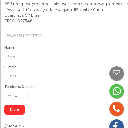
9918
recepcao@querocasaimoveis.com.br
contato@querocasaim
Avenida Otávio Braga de Mesquita
,
1123
,
Vila Flórida
,
Guarulhos
,
SP
,
Brasil
CRECI: 027548
Deixe seu contato
Nome:
E-mail:
Telefone/Celular:
//Modelo 2