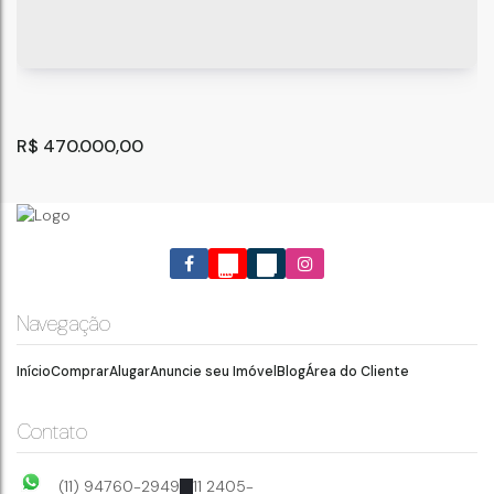
R$
470.000,00
Navegação
Início
Comprar
Alugar
Anuncie seu Imóvel
Blog
Área do Cliente
Apartamento com 2 quartos à Venda, Jardim Munhoz -
Guarulhos
Jardim Munhoz
,
Guarulhos
,
São Paulo
,
Brasil
Contato
54
m²
2
1
.99
(11) 94760-2949
11 2405-