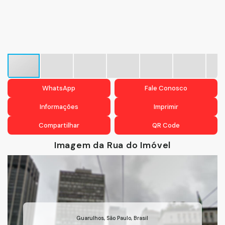
WhatsApp
Fale Conosco
Informações
Imprimir
Compartilhar
QR Code
Imagem da Rua do Imóvel
Guarulhos
,
São Paulo
,
Brasil