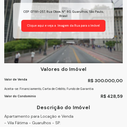
CEP: 07191-257
,
Rua Oboe
,
N°:
80
,
Guarulhos
,
São Paulo
,
Brasil
Clique aqui e veja a
Imagem da Rua
para o Imóvel
Valores do Imóvel
Valor de Venda
R$
300.000,00
Aceita-se: Financiamento, Carta de Crédito, Fundo de Garantia
R$
428,59
Valor do Condominio
Descrição do Imóvel
Apartamento para Locação e Venda
- Vila Fátima - Guarulhos - SP.