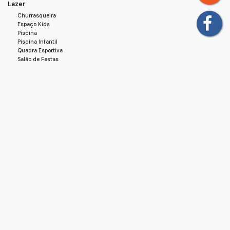
Lazer
Churrasqueira
Espaço Kids
Piscina
Piscina Infantil
Quadra Esportiva
Salão de Festas
Salão de Jogos
Estrutura
Cozinha
Cozinha Planejada
Gás Natural
Portaria 24h
Zelador
Área de Serviço
Básico
Energia
Esgoto
Pavimentação
Água
Mapa do Imóvel