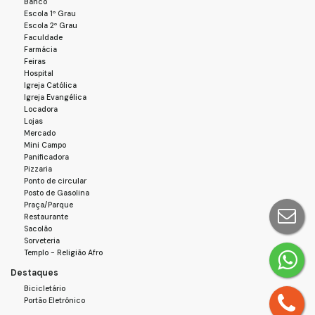
Banco
Escola 1º Grau
Escola 2º Grau
Faculdade
Farmácia
Feiras
Hospital
Igreja Católica
Igreja Evangélica
Locadora
Lojas
Mercado
Mini Campo
Panificadora
Pizzaria
Ponto de circular
Posto de Gasolina
Praça/Parque
Restaurante
Sacolão
Sorveteria
Templo - Religião Afro
Destaques
Bicicletário
Portão Eletrônico